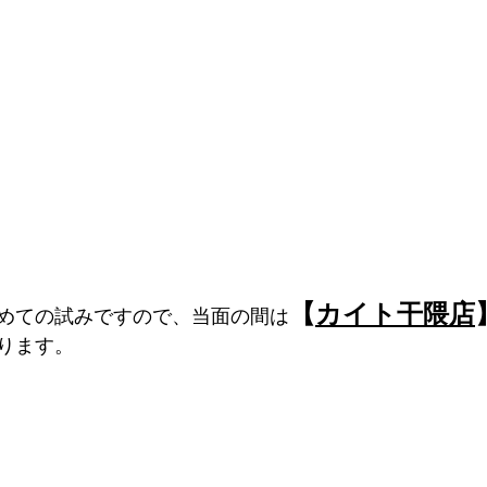
【
カイト干隈店
めての試みですので、当面の間は
ります。