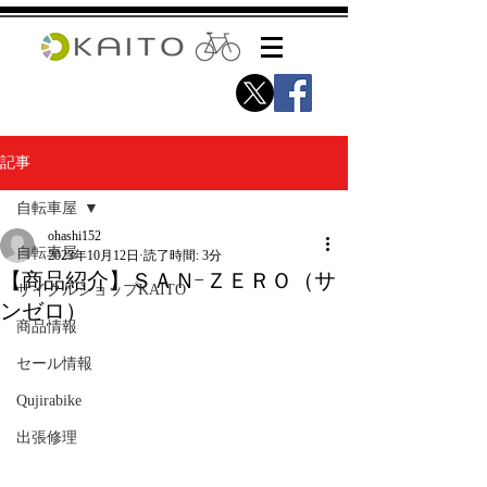
記事
自転車屋
ohashi152
自転車屋
2023年10月12日
読了時間: 3分
【商品紹介】ＳＡＮ-ＺＥＲＯ（サ
サイクルショップKAITO
ンゼロ）
商品情報
セール情報
Qujirabike
出張修理