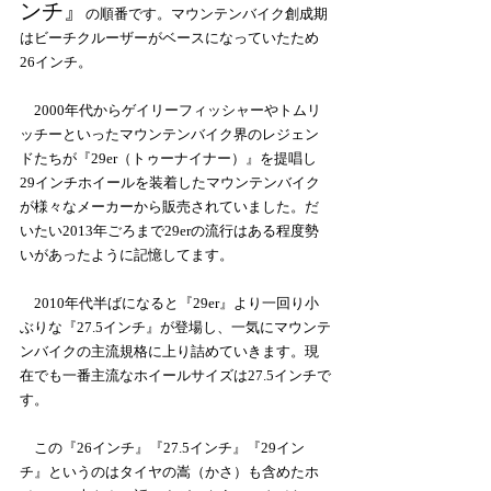
ンチ』
の順番です。マウンテンバイク創成期
はビーチクルーザーがベースになっていたため
26インチ。
　2000年代からゲイリーフィッシャーやトムリ
ッチーといったマウンテンバイク界のレジェン
ドたちが『29er（トゥーナイナー）』を提唱し
29インチホイールを装着したマウンテンバイク
が様々なメーカーから販売されていました。だ
いたい2013年ごろまで29erの流行はある程度勢
いがあったように記憶してます。
　2010年代半ばになると『29er』より一回り小
ぶりな『27.5インチ』が登場し、一気にマウンテ
ンバイクの主流規格に上り詰めていきます。現
在でも一番主流なホイールサイズは27.5インチで
す。
　この『26インチ』『27.5インチ』『29イン
チ』というのはタイヤの嵩（かさ）も含めたホ