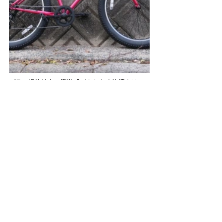
プラス規格特有の浮遊感がもたらす快適さは、
ロードバイクやクロスバイクとは比べ物になな
らない、まったく新しい感覚を味わえます。タ
イヤのインパクトにも見劣りしないビビッドな
ピンクとイエローをラインナップ。（ほかにマ
ットブラックとオリーブという色もあったので
すが、ご好評につき完売してしまい現在店頭在
庫を残すのみとなっております）
　今回、商品紹介よりも前フリのほうが長くな
ってしまいましたが、乗ればわかるその魅力。
　興味をお持ちの方はKAITO各店にお問い合わ