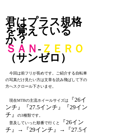
君はプラス規格
を覚えている
か？
ＳＡＮ
-
ＺＥＲＯ
（サンゼロ）
　今回は前フリが長めです。ご紹介する自転車
の写真だけ見たい方は文章を読み飛ばして下の
方へスクロール下さいませ。
『26イ
　現在MTBの主流ホイールサイズは
ンチ』『27.5インチ』『29イン
チ』
の3種類です。
『26イン
　普及していった順番で行くと
チ』→『29インチ』→『27.5イ