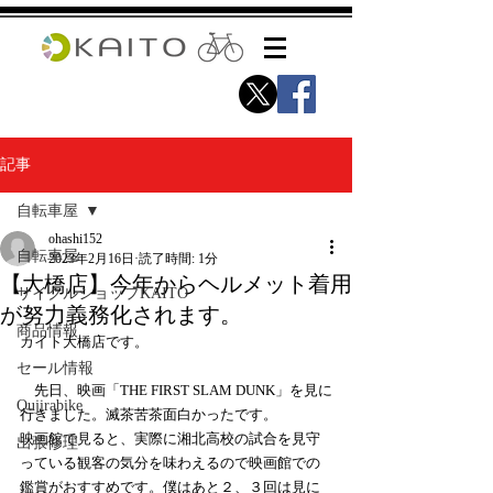
記事
自転車屋
ohashi152
自転車屋
2023年2月16日
読了時間: 1分
【大橋店】今年からヘルメット着用
サイクルショップKAITO
が努力義務化されます。
商品情報
カイト大橋店です。
セール情報
　先日、映画「THE FIRST SLAM DUNK」を見に
Qujirabike
行きました。滅茶苦茶面白かったです。
映画館で見ると、実際に湘北高校の試合を見守
出張修理
っている観客の気分を味わえるので映画館での
鑑賞がおすすめです。僕はあと２、３回は見に