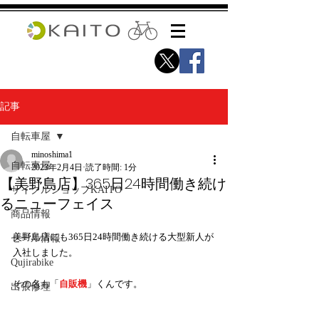
記事
自転車屋
minoshima1
自転車屋
2023年2月4日
読了時間: 1分
【美野島店】365日24時間働き続け
サイクルショップKAITO
るニューフェイス
商品情報
美野島店にも365日24時間働き続ける大型新人が
セール情報
入社しました。
Qujirabike
その名も「
自販機
」くんです。
出張修理