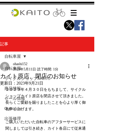
記事
自転車屋
ohashi152
自転車屋
2023年5月11日
読了時間: 1分
カイト原店、閉店のお知らせ
サイクルショップKAITO
更新日：
2023年9月21日
商品情報
２０２３年４月３０日をもちまして、サイクル
ショップカイト原店を閉店させて頂きました。
セール情報
長らくご愛顧を賜りましたことを心より厚く御
Qujirabike
礼申し上げます。
出張修理
ご購入いただいた自転車のアフターサービスに
関しましては引き続き、カイト各店にて従来通