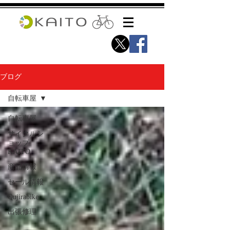
ブログ
自転車屋
自転車屋
サイクルシ
ョップ
KAITO
商品情報
セール情報
Qujirabike
出張修理