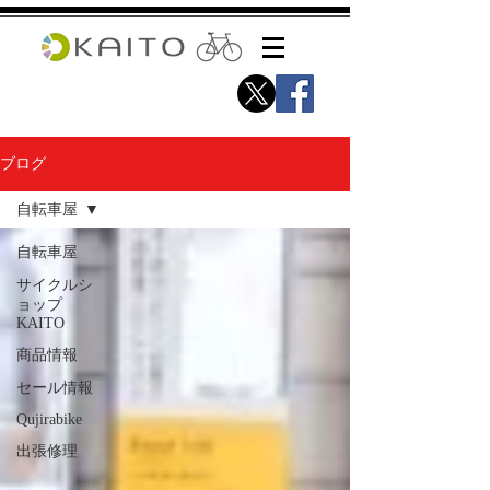
ブログ
自転車屋
自転車屋
サイクルシ
ョップ
KAITO
商品情報
セール情報
Qujirabike
出張修理