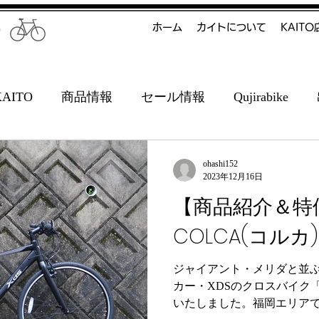
ホーム
カイトについて
KAIT
ITO
商品情報
セール情報
Qujirabike
ohashi152
2023年12月16日
【商品紹介＆特
COLCA(コルカ)
ジャイアント・メリダと並
カー・XDSのクロスバイク「
いたしました。福岡エリアで