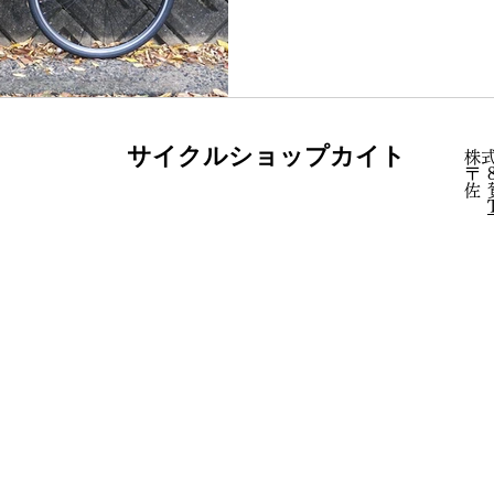
品です！！ ジャイアントや
お馴染みのメーカーになり
い方も多いん...
サイクルショップカイト
​
〒
佐