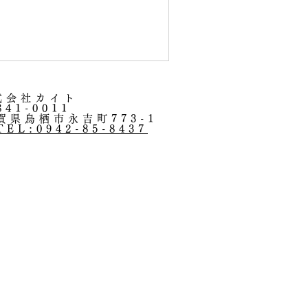
メリダは、すっかり日本でも
ましたが、いまだにご存じな
株式会社カイト
841-0011
賀県鳥栖市永吉町773-1
TEL:0942-85-8437