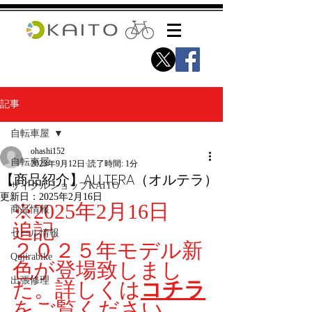
記事
自転車屋
ohashi152
自転車屋
2023年9月12日
読了時間: 1分
【商品紹介】ALLTERA（オルテラ）
サイクルショップKAITO
更新日：
2025年2月16日
※2025年2月16日　
商品情報
追記
セール情報
２０２５年モデル新
Qujirabike
色が登場致しまし
出張修理
た。詳しくは
コチラ
をご覧ください。