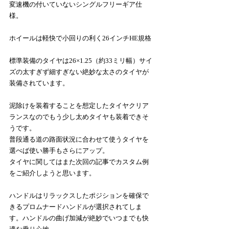
変速機の付いていないシングルフリーギア仕
様。
ホイールは軽快で小回りの利く26インチHE規格
標準装備のタイヤは26×1.25（約33ミリ幅）サイ
ズの太すぎず細すぎない絶妙な太さのタイヤが
装備されています。
泥除けを装着することを想定したタイヤクリア
ランスなのでもう少し太めタイヤも装着できそ
うです。
普段通る道の路面状況に合わせて使うタイヤを
選べば使い勝手もさらにアップ。
タイヤに関してはまた次回の記事でカスタム例
をご紹介しようと思います。
ハンドルはリラックスしたポジションを確保で
きるプロムナードハンドルが選択されてしま
す。ハンドルの曲げ加減が絶妙でいつまでも快