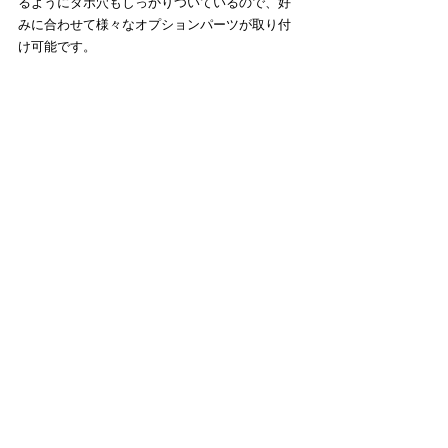
るようにダボ穴もしっかりついているので、好
みに合わせて様々なオプションパーツが取り付
け可能です。
次回はそのあたりをもっと掘り下げていこうと
思います。
では、また
スポーツバイク
自転車
Qujirabike
シティサイクル
クジラバイク
Qujirabike
商品情報
最新記事
すべて表示