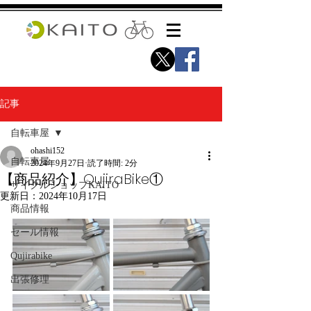
記事
自転車屋
ohashi152
自転車屋
2024年9月27日
読了時間: 2分
【商品紹介】QujiraBike①
サイクルショップKAITO
更新日：
2024年10月17日
商品情報
セール情報
Qujirabike
出張修理