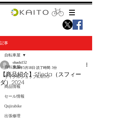
記事
自転車屋
ohashi152
自転車屋
2024年5月18日
読了時間: 3分
【商品紹介】Sfieda（スフィー
サイクルショップKAITO
ダ）2024
商品情報
セール情報
Qujirabike
出張修理