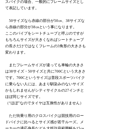
スバイクの場合、一般的にフレームサイズとし
て表記しています。
　50サイズなら赤線の部分が50㎝、38サイズな
ら赤線の部分が38㎝という事になります。
ここのパイプをシートチューブと呼ぶのですが
もちろんサイズが大きくなればシートチューブ
の長さだけではなくフレームの3角形の大きさも
変わります。
　またフレームサイズが違っても車輪の大きさ
は38サイズ・50サイズと共に700Cという大きさ
です。700Cというサイズは普段スポーツバイク
に乗らない人には、あまり馴染みのないサイズ
かもしれませんがシティサイクルの27インチと
ほぼ同じサイズです。
（“ほぼ”なのでタイヤは互換性がありません）
　ただ街乗り用のクロスバイクは競技用のロー
ドバイクに比べるとサイズ感が若干ルーズ。メ
ーカーの適応身長なども大抵許容範囲幅を15㎝