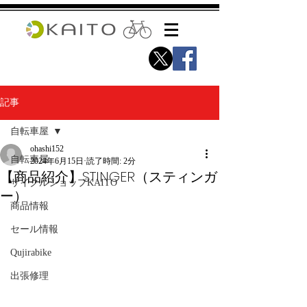
記事
自転車屋
ohashi152
自転車屋
2024年6月15日
読了時間: 2分
【商品紹介】STINGER（スティンガ
サイクルショップKAITO
ー）
商品情報
セール情報
Qujirabike
出張修理