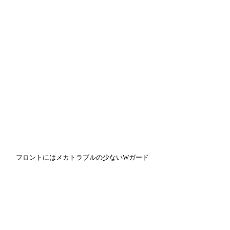
　フロントにはメカトラブルの少ないWガード
ギアクランクがついているので、毎日の通勤通
学にも安心してご利用いただけます。
　今回、写真に関してはマットブラックのみの
ご紹介となりましたが、別カラーもぼちぼちブ
ログにてご紹介できればと思います。