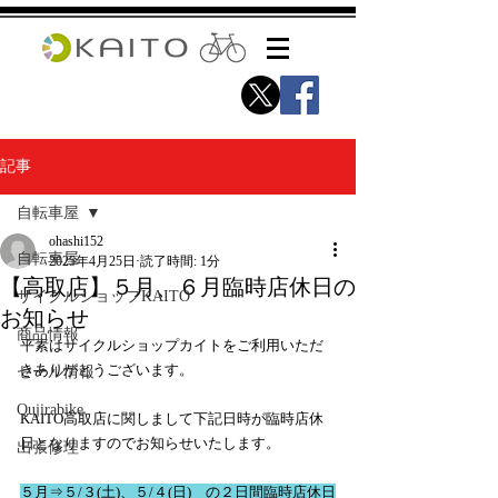
記事
自転車屋
ohashi152
自転車屋
2025年4月25日
読了時間: 1分
【高取店】５月、６月臨時店休日の
サイクルショップKAITO
お知らせ
商品情報
平素はサイクルショップカイトをご利用いただ
きありがとうございます。
セール情報
Qujirabike
KAITO高取店に関しまして下記日時が臨時店休
日となりますのでお知らせいたします。
出張修理
５月⇒５/３(土)、５/４(日)　の２日間臨時店休日