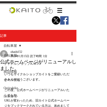
記事
自転車屋
ohashi152
自転車屋
2023年1月15日
読了時間: 1分
公式ホームページがリニューアルし
サイクルショップKAITO
ました。
商品情報
いつもサイクルショップカイトをご愛顧いただ
きありがとうございます。
セール情報
Qujirabike
この度、公式ホームページがリニューアルいた
しました。
出張修理
URLが変わったため、旧カイト公式ホームペー
ジをブックマークされている方は、改めまして