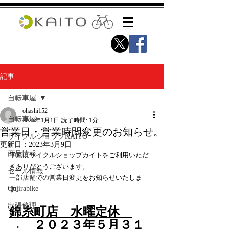
記事
自転車屋
ohashi152
自転車屋
2023年1月1日
読了時間: 1分
営業日・営業時間変更のお知らせ。
サイクルショップKAITO
更新日：
2023年3月9日
商品情報
平素はサイクルショップカイトをご利用いただ
きありがとうございます。
セール情報
一部店舗での営業日変更をお知らせいたしま
Qujirabike
す。
出張修理
錦糸町店　水曜定休　
→　２０２３年５月３１